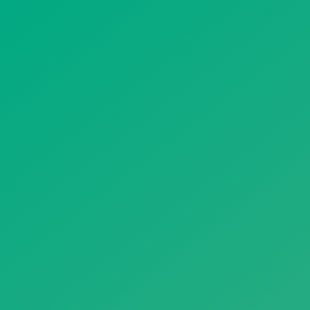
遥想公瑾当年，小乔初嫁了，雄姿英发。
羽扇纶巾，谈笑间，樯橹灰飞烟灭。
故国神游，多情应笑我，早生华发。
人生如梦，一尊还酹江月。